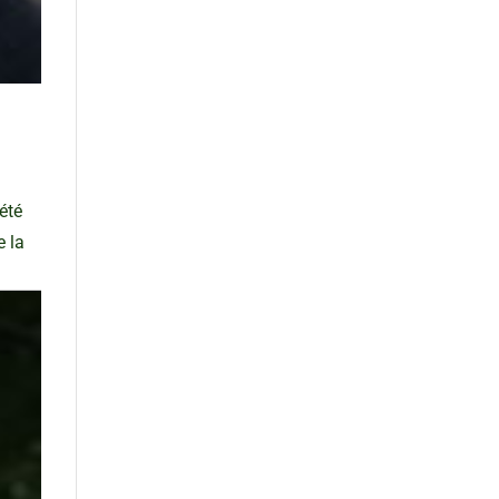
été
e la