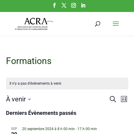
Formations
Il n’y a pas d’évènements à venir.
Rech
Na
À venir
Recherche
Liste
de
Sélectionnez
et
Derniers Évènements passés
vu
une
navig
date.
Év
SEP
20 septembre 2024 à 8 h 00 min
-
17 h 00 min