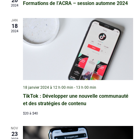
de
20
Formations de l’ACRA – session automne 2024
2024
vues
Évèn
JAN
18
2024
18 janvier 2024 à 12 h 00 min
-
13 h 00 min
TikTok : Développer une nouvelle communauté
et des stratégies de contenu
$20 à $40
NOV
23