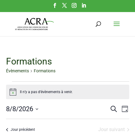
Formations
Évènements
Formations
Évènements
Il n’y a pas d’évènements à venir.
Notice
for
8
Rech
Na
8/8/2026
Recherche
Jour
de
août
Sélectionnez
et
vu
une
2026
navig
Jour suivant
Jour précédent
date.