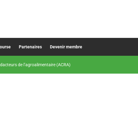
bourse
Partenaires
Devenir membre
dacteurs de l’agroalimentaire (ACRA)