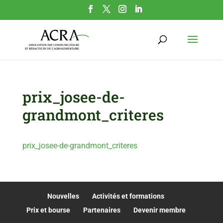
prix_josee-de-
grandmont_criteres
prix_josee-de-grandmont_criteres
Nouvelles
Activités et formations
Prix et bourse
Partenaires
Devenir membre