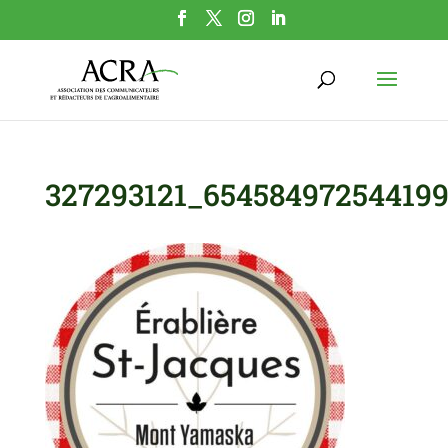
327293121_65458497254419