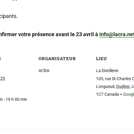
cipants.
nfirmer votre présence avant le 23 avril
à
info@lacra.ne
S
ORGANISATEUR
LIEU
ACRA
La Distillerie
025
105, rue St-Charles 
Longueuil
,
Québec
J
1C7
Canada
+ Goog
n - 19 h 00 min