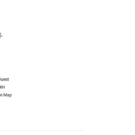
t
.
Ouest
4H
le Map