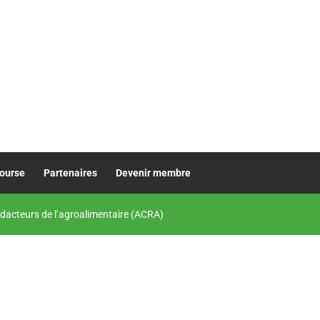
bourse
Partenaires
Devenir membre
dacteurs de l’agroalimentaire (ACRA)