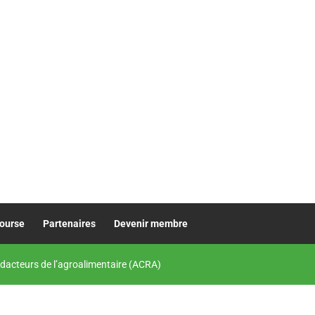
bourse
Partenaires
Devenir membre
dacteurs de l’agroalimentaire (ACRA)