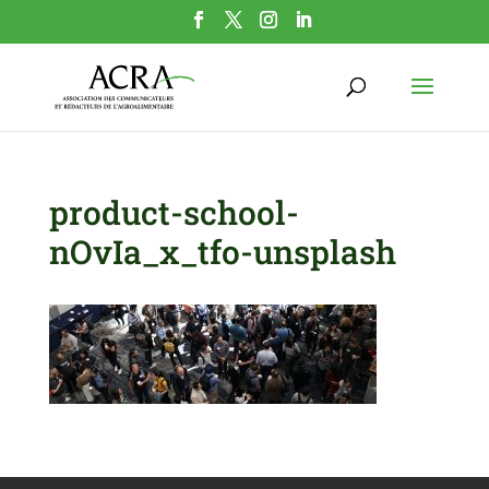
product-school-
nOvIa_x_tfo-unsplash