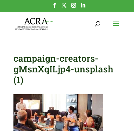
campaign-creators-
gMsnXqILjp4-unsplash
(1)